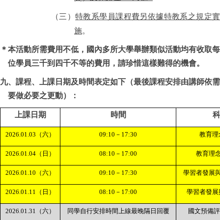
（三）
特教系學員課程費另依據特教系之規定
施
。
＊本活動所需費用不低，國內多所大學舉辦類似活動均有收取每
位學員三千到四千不等的費用，請珍惜這樣難得的機會。
九、課程、上課日期及時間表定如下（最後課程安排由講師依需
要做必要之更動）：
上課日期
時間
2026.01.03
（六）
09:10
－
17:30
教育理
2026.01.04
（日）
08:10
－
17:00
教育理
2026.01.10
（六）
09:10
－
17:30
學習者發展
2026.01.11
（日）
08:10
－
17:00
學習者發展
2026.01.31
（六）
同學自行安排時間上線最晚隔日回覆
國文預備評