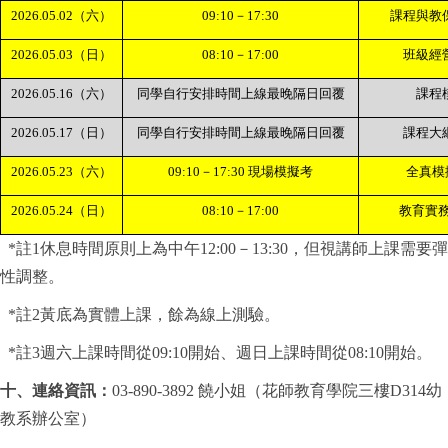
2026.05.02
（六）
09:10
－
17:30
課程與教
2026.05.03
（日）
08:10
－
17:00
班級經
2026.05.16
（六）
同學自行安排時間上線最晚隔日回覆
課程
2026.05.17
（日）
同學自行安排時間上線最晚隔日回覆
課程大
2026.05.23
（六）
09:10
－
17:30
現場模擬考
全真模
2026.05.24
（日）
08:10
－
17:00
教育實
*
註
1
休息時間原則上為中午
12:00
－
13:30
，但視講師上課需要彈
性調整。
*
註
2
黃底為實體上課，餘為線上測驗。
*
註
3
週六上課時間從
09:10
開始、週日上課時間從
08:10
開始。
十、連絡資訊：
03-890-3892
饒小姐（花師教育學院三樓
D314
幼
教系辦公室）