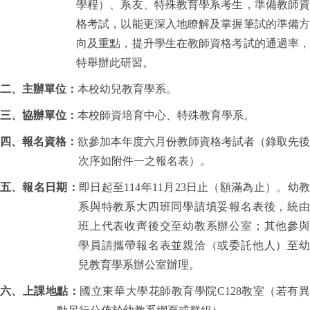
學程）、系友、特殊教育學系考生，準備教師資
格考試，以能更深入地瞭解及掌握筆試的準備方
向及重點，提升學生在教師資格考試的通過率，
特舉辦此研習。
二、主辦單位：
本校幼兒教育學系。
三、協辦單位：
本校師資培育中心、特殊教育學系。
四、報名資格：
欲參加本年度六月份教師資格考試者（錄取先
次序如附件一之報名表）。
五、報名日期：
即日起至
114
年
11
月
23
日止（額滿為止）。幼
系與特教系大四班同學請填妥報名表後，統由
班上代表收齊後交至幼教系辦公室；其他參與
學員請攜帶報名表並親洽（或委託他人）至幼
兒教育學系辦公室辦理。
六、上課地點：
國立東華大學花師教育學院
C128
教室（若有