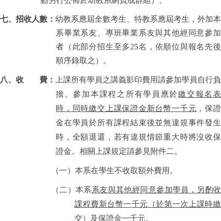
動另行公佈於幼教系網頁或群組）。
七、招收人數：
幼教系應屆全數考生、特教系應屆考生
，
外加
系畢業系友、專班畢業系友與其他經同意參加
者（此部分招生至多
25
名
，
依順位與報名先
順序錄取之）。
八、收 費：
上課所有學員之講義影印費用請參加學員自行
擔。參加本課程之所有學員應於
繳交報名
時，同時繳交上課保證金新台幣一千元
，保
金在學員於所有課程結束後並無違規事件發生
時，全額退還，若有違規情節重大時將沒收保
證金。相關上課規定請參見附件二。
（一）本系在學生不收取額外費用。
（二）本系
系友與其他經同意參加學員
，
另酌
課程費新台幣一千元（於第一次上課時繳
交）及保證金一千元。