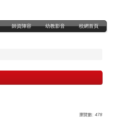
師資陣容
幼教影音
校網首頁
瀏覽數:
478