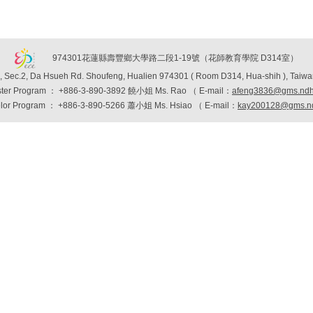
974301花蓮縣壽豐鄉大學路二段1-19號（花師教育學院 D314室）
, Sec.2, Da Hsueh Rd. Shoufeng, Hualien 974301 ( Room D314, Hua-shih ), Taiwa
ter Program
：
+886-3-890-3892 饒小姐 Ms. Rao （
E-mail：
afeng3836@gms.ndh
lor Program
：
+886-3-890-5266 蕭小姐 Ms. Hsiao （
E-mail：
kay200128@gms.nd