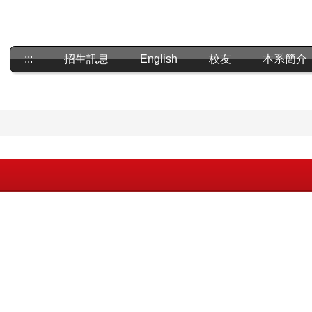
:::
招生訊息
English
校友
本系簡介