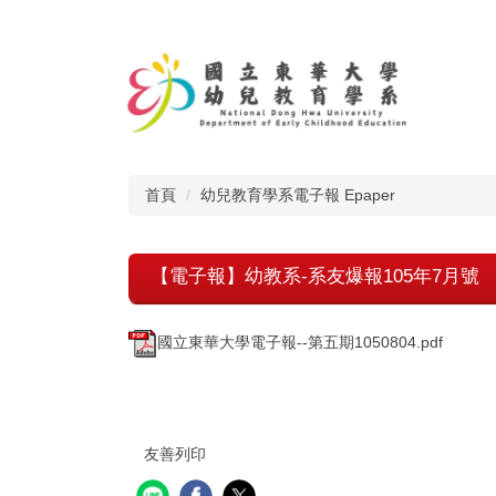
跳
到
主
要
內
容
區
首頁
幼兒教育學系電子報 Epaper
【電子報】幼教系-系友爆報105年7月號
國立東華大學電子報--第五期1050804.pdf
友善列印