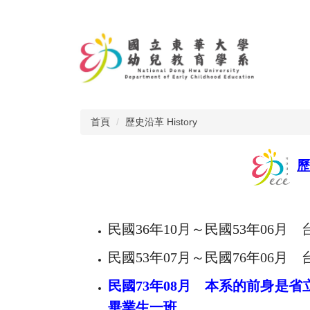
跳
到
主
要
內
容
區
首頁
歷史沿革 History
歷
民國36年10月～民國53年06月
民國53年07月～民國76年06
民國
73
年
08
月 本系的前身是省
畢業生一班。