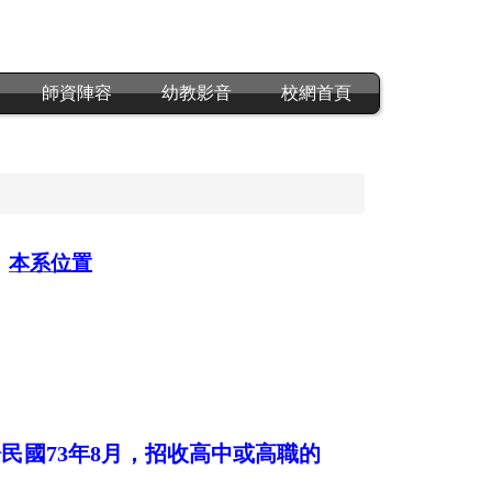
師資陣容
幼教影音
校網首頁
｜
本系位置
於民國
73
年
8
月，招收高中或高職的