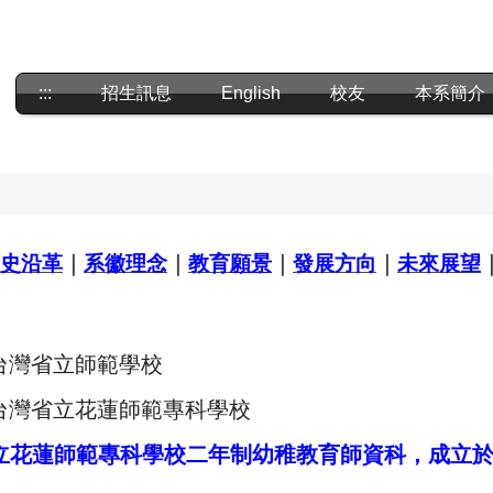
:::
招生訊息
English
校友
本系簡介
史沿革
｜
系徽理念
｜
教育
願景
｜
發展方向
｜
未來展望
 台灣省立師範學校
月 台灣省立花蓮師範專科學校
立花蓮師範專科學校二年制幼稚教育師資科，成立