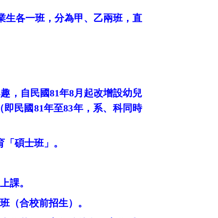
業生各一班，分為甲、乙兩班，直
興趣，自民國
81
年
8
月起改增設幼兒
（即民國
81
年至
83
年，系、科同時
育「碩士班」。
上課。
班（合校前招生）。