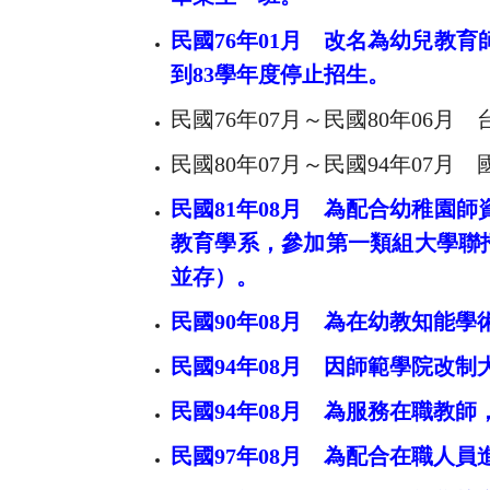
民國
76
年
01
月 改名為幼兒教育
到
83
學年度停止招生。
民國76年07月～民國80年06月
民國80年07月～民國94年07月
民國
81
年
08
月 為配合幼稚園師
教育學系，參加第一類組大學聯
並存）。
民國
90
年
08
月 為在幼教知能學
民國
94
年
08
月 因師範學院改制
民國94
年
08
月 為服務在職教師
民國97
年
08
月 為配合在職人員