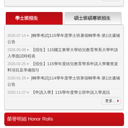
學士班招生
碩士班碩專班招生
[轉學考試]115學年度學士班暑假轉學考-第1次遞補
2026-07-14
公告
【招生】115國立東華大學幼兒教育學系大學申請
2026-05-08
入學面試時程表
【招生】115學年度幼兒教育學系申請入學審查資
2026-02-25
料項目及準備指引
[轉學考試]114學年度學士班寒假轉學考-第1次遞補
2026-01-28
公告
【恭賀】林建亨教授115年度教育部教學實踐研究計畫
【申請入學】115學年度學士班申請入學資訊
【恭賀】本系校友楊長杰獲聘高教教職【臺南大學師培中心】
2025-11-27
【恭賀】張凱程教授115年度國科會專題計畫通過
更多...
【恭賀】本系五年一貫盧苡晨同學(輔系&3+2)申請通過【115年
度國科會大專生研究計畫】
榮譽明細 Honor Rolls
【恭賀】林建亨教授115年度教育部教學實踐研究計畫