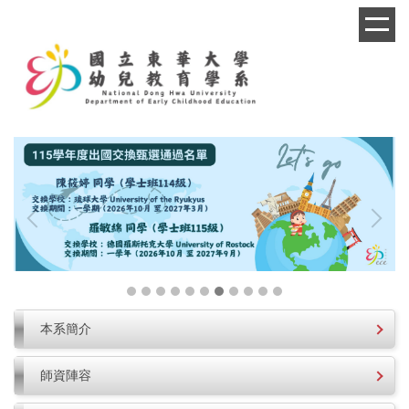
跳
到
主
要
內
容
區
本系簡介
師資陣容