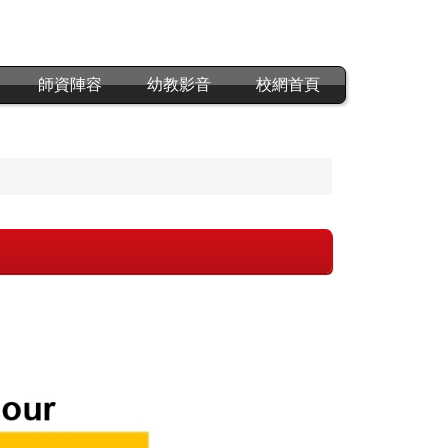
師資陣容
幼教影音
校網首頁