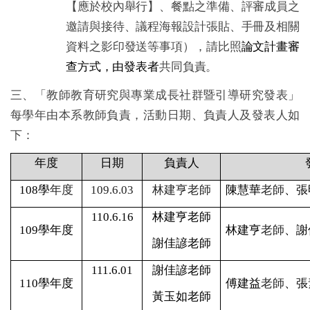
【應於校內舉行】、餐點之準備、評審成員之
邀請與接待、議程海報設計張貼、手冊及相關
資料之影印發送等事項），請比照
論文計畫審
查方式，由發表者
共同負責。
三、「教師教育研究與專業成長社群暨引導研究發表」
每學年由本系教師負責，活動日期、負責人及發表人如
下：
年度
日期
負責人
108
學
年度
109.6.03
林建亨老師
陳慧華
老師
、張
110.6.16
林建亨老師
109
學年度
林建亨
老師
、謝
謝佳諺老師
111.6.01
謝佳諺老師
110
學年度
傅建益
老師
、張
黃玉如老師