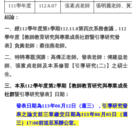
111
學年度
112.6.07
張素貞老師
張明麗
老師
、黃
結論：
一、經
112
學年度第
1
學期
112.11.8
第四次系務會議，
112
學年度【教師教育研究與專業成長社群暨引導研究發
表】負責老師：蔡佳燕老師。
二、特聘專題演講：高傳正老師。發表老師：傅建益老
師、張素貞老師及本系修習【引導研究
(
二
)
】之碩士
生。
三、本系
112
學年度第
2
學期【教師教育研究與專業成長
社群
暨引導研究發表】日期
：
發表日期為113年06月12日（週三），
引導研究發
表之論文前三章繳交日期為113年06月05日（週
三）17:00前送至系辦公室。