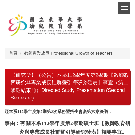
跳
到
主
要
內
容
區
首頁
教師專業成長 Professional Growth of Teachers
【研究所】（公告）本系112學年度第2學期【教師教
育研究與專業成長社群暨引導研究發表】事宜（第二
學期結束前）Directed Study Presentation (Second
Semester)
經本系
學年度第
期第
次系務暨招生會議第六案決議：
112
2
2
事由：有關本系
112
學年度第
2
學期碩士班【教師教育研
究與專業成長社群暨引導研究發表】相關事宜。