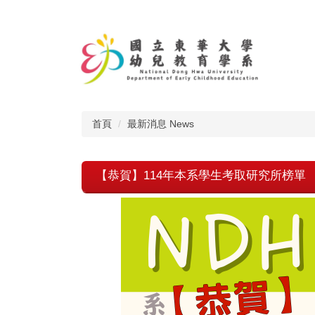
跳
到
主
要
內
容
區
首頁
最新消息 News
【恭賀】114年本系學生考取研究所榜單