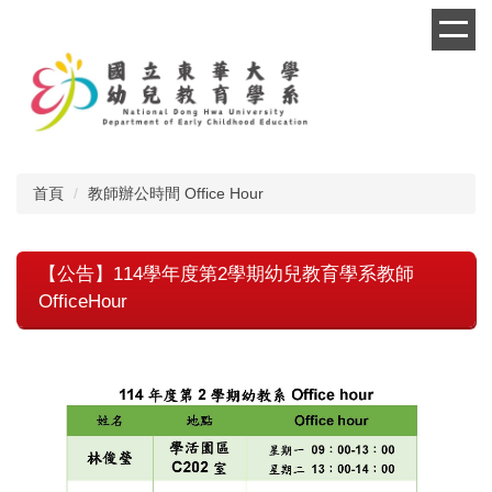
跳
到
主
要
內
容
區
首頁
教師辦公時間 Office Hour
【公告】114學年度第2學期幼兒教育學系教師
OfficeHour