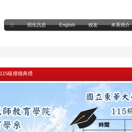
:::
招生訊息
English
校友
本系簡介
115級撥穗典禮