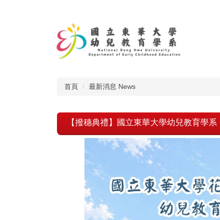
跳
到
主
要
內
容
區
首頁
最新消息 News
【撥穗典禮】國立東華大學幼兒教育學系 