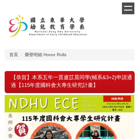
跳
到
主
要
內
容
區
首頁
榮譽明細 Honor Rolls
【恭賀】本系五年一貫盧苡晨同學(輔系&3+2)申請通
過【115年度國科會大專生研究計畫】