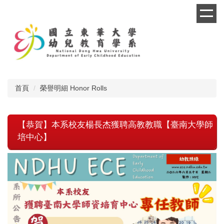
跳
到
主
要
內
容
區
首頁
榮譽明細 Honor Rolls
【恭賀】本系校友楊長杰獲聘高教教職【臺南大學師
培中心】