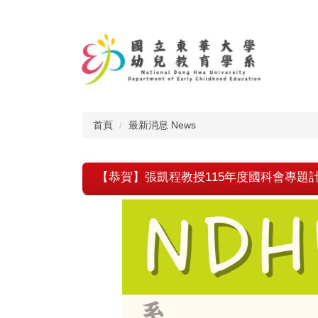
跳
到
主
要
內
容
區
首頁
最新消息 News
【恭賀】張凱程教授115年度國科會專題