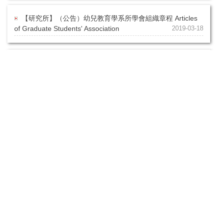
【研究所】（公告）幼兒教育學系所學會組織章程 Articles
of Graduate Students' Association
2019-03-18
【研究所】﹝公告﹞研究生發表門檻相關（畢業門檻）
2025/01/06更新 Postgraduate Publication Threshold
2017-03-09
【研究所】（公告）碩士生研究室管理規章 Regulation of
Laboratory
2015-04-29
【研究所】［表單］國立東華大學幼兒教育學系研究生【學
位考試】旁聽表 Thesis Defense Auditing Sheet
2013-01-21
974301花蓮縣壽豐鄉大學路二段1-19號（花師教育學院 D314室）