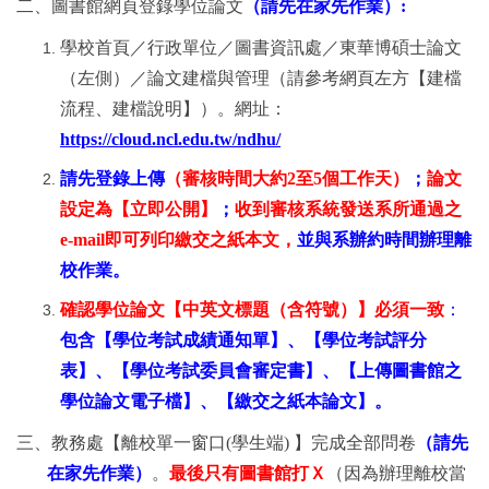
二、圖書館網頁登錄學位論文
（請先在家先作業）:
學校首頁／行政單位／圖書資訊處／東華博碩士論文
（左側）／論文建檔與管理（請參考網頁左方【建檔
流程、建檔說明】）。網址：
https://cloud.ncl.edu.tw/ndhu/
請先登錄上傳
（審核時間大約
2
至
5
個工作天）
；
論文
設定為【立即公開】
；
收到審核系統發送系所通過之
e-mail
即可列印繳交之紙本文，
並與系辦約時間辦理離
校作業。
確認學位論文【中英文標題（含符號）】必須一致
：
包含【學位考試成績通知單】、【學位考試評分
表】、【學位考試委員會審定書】、【上傳圖書館之
學位論文電子檔】、【繳交之紙本論文】。
三、教務處【
離校單一窗口
(
學生端
)
】完成全部問卷
（請先
在家先作業）
。
最後只有圖書館打Ｘ
（因為辦理離校當