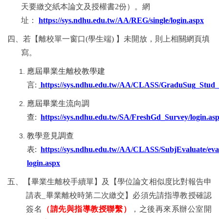
天要繳交紙本論文及授權書
2
份）。
網
址：
https://sys.ndhu.edu.tw/AA/REG/single/login.aspx
四、若【
離校單一窗口
(
學生端
)
】未開放，則上相關網頁填
寫。
應屆畢業生離校教學建
言:
https://sys.ndhu.edu.tw/AA/CLASS/GraduSug_Stud_
應屆畢業生流向調
查:
https://sys.ndhu.edu.tw/SA/FreshGd_Survey/login.as
教學意見調查
表:
https://sys.ndhu.edu.tw/AA/CLASS/SubjEvaluate/eva
login.aspx
五、【畢業生離校手續單】及【學位論文相似度比對報告申
請表
_
畢業離校時第二次繳交】必須先請指導教授確認
簽名
（請先與指導教授聯繫）
，之後再來系辦公室開