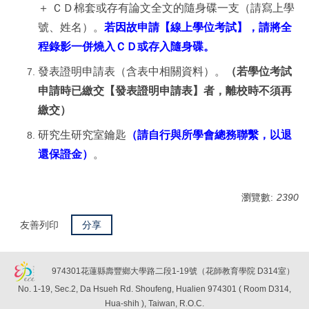
＋
ＣＤ棉套或存有論文全文的隨身碟一支
（請寫上學
號、姓名）
。
若因故申請【線上學位考試】，請將全
程錄影一併燒入ＣＤ或存入隨身碟。
發表證明申請表（含表中相關資料）。
（若學位考試
申請時已繳交【發表證明申請表】者，離校時不須再
繳交）
研究生研究室鑰匙
（請自行與所學會總務聯繫，以退
還保證金）
。
瀏覽數:
2390
友善列印
分享
974301花蓮縣壽豐鄉大學路二段1-19號（花師教育學院 D314室）
No. 1-19, Sec.2, Da Hsueh Rd. Shoufeng, Hualien 974301 ( Room D314,
Hua-shih ), Taiwan, R.O.C.