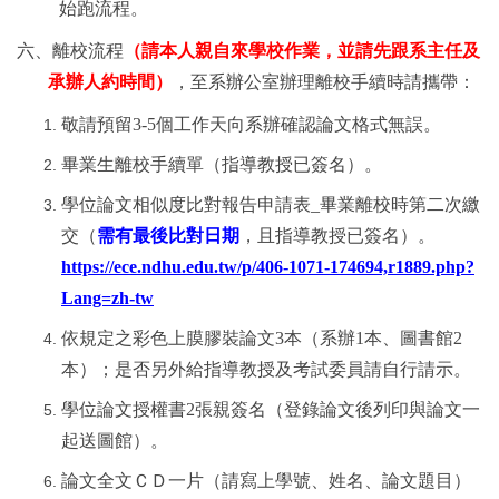
始跑流程。
六、離校流程
（請本人親自來學校作業，並請先跟系主任及
承辦人約時間）
，至系辦公室辦理離校手續時請攜帶：
敬請預留3-5個工作天向系辦確認
論文格式無誤。
畢業生離校手續單（指導教授已簽名）。
學位論文相似度比對報告申請表
_
畢業離校時第二次繳
交（
需有最後比對日期
，且指導教授已簽名）。
https://ece.ndhu.edu.tw/p/406-1071-174694,r1889.php?
Lang=zh-tw
依規定之彩色上膜膠裝論文
3
本（系辦
1
本、圖書館
2
本）；是否另外給指導教授及考試委員請自行請示。
學位論文授權書
2
張親簽名（登錄論文後列印與論文一
起送圖館）。
論文全文ＣＤ一片（請寫上學號、姓名、論文題目）