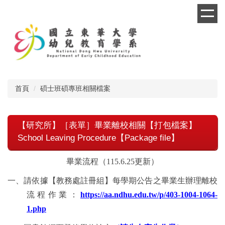
跳
到
主
要
內
容
區
首頁
碩士班碩專班相關檔案
【研究所】［表單］畢業離校相關【打包檔案】
School Leaving Procedure【Package file】
畢業流程（
115.6.25
更新）
一、請依據【教務處註冊組】每學期公告之畢業生辦理離校
流程作業：
https://aa.ndhu.edu.tw/p/403-1004-1064-
1.php