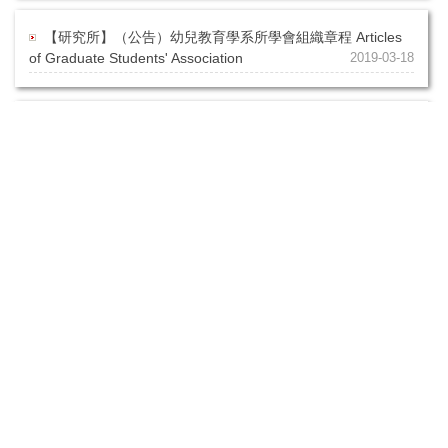
【研究所】（公告）幼兒教育學系所學會組織章程 Articles
of Graduate Students' Association
2019-03-18
【研究所】﹝公告﹞研究生發表門檻相關（畢業門檻）
2025/01/06更新 Postgraduate Publication Threshold
2017-03-09
【研究所】（公告）碩士生研究室管理規章 Regulation of
Laboratory
2015-04-29
【研究所】［表單］國立東華大學幼兒教育學系研究生【學
位考試】旁聽表 Thesis Defense Auditing Sheet
2013-01-21
974301花蓮縣壽豐鄉大學路二段1-19號（花師教育學院 D314室）