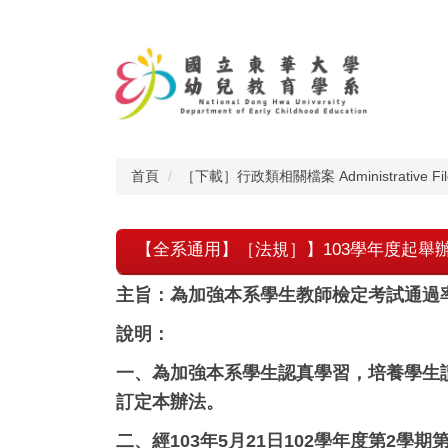
跳
到
主
要
內
容
區
首頁
［下載］行政類相關檔案 Administrative Fil
【全系通用】［法規］】103學年度起舉
主旨：為加強本系學生教師檢定考試通過
說明：
一、為加強本系學生認真學習，培養學生
訂定本辦法。
二、經103年5月21日102學年度第2