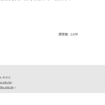
瀏覽數:
1109
n, R.O.C.
u.edu.tw
）
hu.edu.tw
）