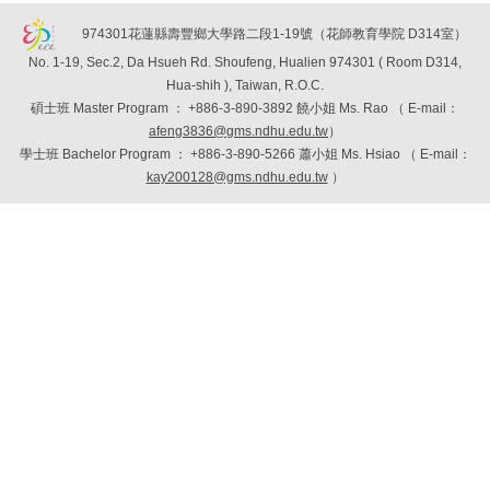
974301花蓮縣壽豐鄉大學路二段1-19號（花師教育學院 D314室）
No. 1-19, Sec.2, Da Hsueh Rd. Shoufeng, Hualien 974301 ( Room D314,
Hua-shih ), Taiwan, R.O.C.
碩士班
Master Program
：
+886-3-890-3892 饒小姐 Ms. Rao （
E-mail：
afeng3836@gms.ndhu.edu.tw
）
學士班
Bachelor Program
：
+886-3-890-5266 蕭小姐 Ms. Hsiao （
E-mail：
kay200128@gms.ndhu.edu.tw
）