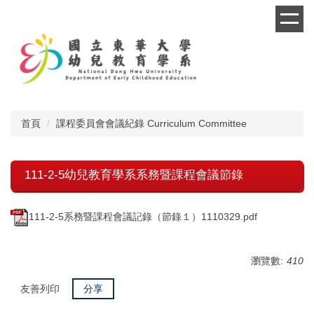
跳
到
主
要
內
容
區
首頁
課程委員會會議紀錄 Curriculum Committee
111-2-5幼兒教育學系系務暨課程會議節錄
111-2-5系務暨課程會議記錄（節錄１）1110329.pdf
瀏覽數:
410
友善列印
分享